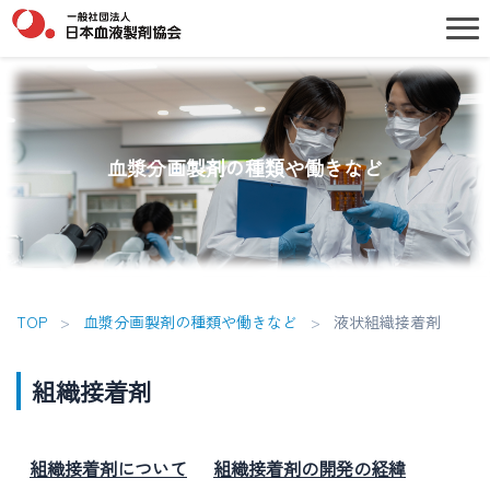
血漿分画製剤の種類や働きなど
TOP
>
血漿分画製剤の種類や働きなど
>
液状組織接着剤
組織接着剤
組織接着剤について
組織接着剤の開発の経緯