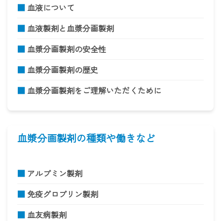
■
血液について
■
血液製剤と血漿分画製剤
■
血漿分画製剤の安全性
■
血漿分画製剤の歴史
■
血漿分画製剤をご理解いただくために
血漿分画製剤の種類や働きなど
■
アルブミン製剤
■
免疫グロブリン製剤
■
血友病製剤