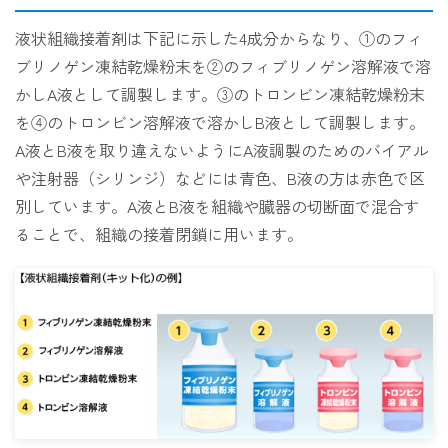
液状組織接着剤は下記に示した4成分からなり、①のフィ
ブリノゲン凍結乾燥粉末を②のフィブリノゲン溶解液で溶
かしA液として調製します。③のトロンビン凍結乾燥粉末
を④のトロンビン溶解液で溶かしB液として調製します。
A液とB液を取り違えないようにA液調製のためのバイアル
や注射器（シリンジ）などには青色、B液の方は赤色で区
別しています。A液とB液を組織や臓器の切断面で混合す
ることで、組織の接着閉鎖に用います。