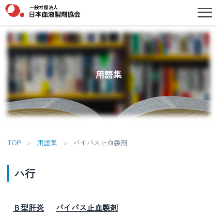
用語集
TOP
>
用語集
>
バイパス止血製剤
ハ行
Ｂ型肝炎
バイパス止血製剤