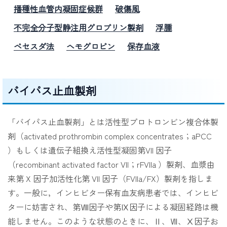
播種性血管内凝固症候群
破傷風
不完全分子型静注用グロブリン製剤
浮腫
ベセスダ法
ヘモグロビン
保存血液
バイパス止血製剤
「バイパス止血製剤」とは活性型プロトロンビン複合体製
剤（activated prothrombin complex concentrates；aPCC
）もしくは遺伝子組換え活性型凝固第VII 因子
（recombinant activated factor VII；rFVIIa ）製剤、血漿由
来第 X 因子加活性化第 VII 因子（FVIIa/FX）製剤を指しま
す。一般に，インヒビター保有血友病患者では、インヒビ
ターに妨害され、第Ⅷ因子や第Ⅸ因子による凝固経路は機
能しません。このような状態のときに、Ⅱ、Ⅶ、Ⅹ因子お