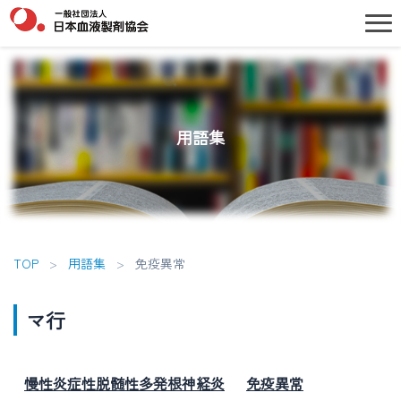
用語集
TOP
>
用語集
>
免疫異常
マ行
慢性炎症性脱髄性多発根神経炎
免疫異常