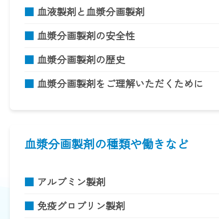
■
血液製剤と血漿分画製剤
■
血漿分画製剤の安全性
■
血漿分画製剤の歴史
■
血漿分画製剤をご理解いただくために
血漿分画製剤の種類や働きなど
■
アルブミン製剤
■
免疫グロブリン製剤