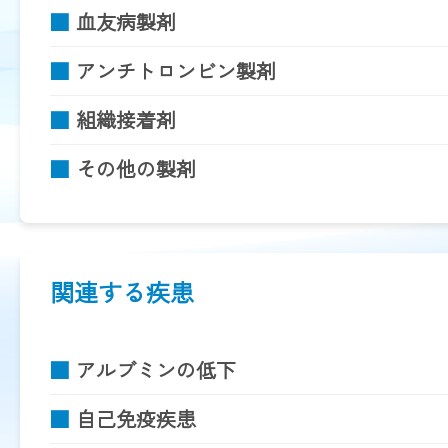
■
血友病製剤
■
アンチトロンビン製剤
■
組織接着剤
■
その他の製剤
関連する疾患
■
アルブミンの低下
■
自己免疫疾患